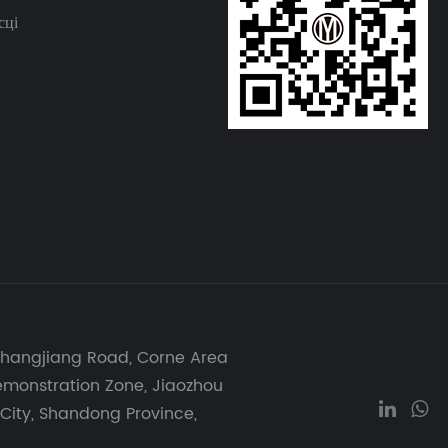
сці
 Changjiang Road, Corne Area
Demonstration Zone, Jiaozhou
 City, Shandong Province,