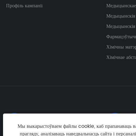
Профіль кампаніі
Медыцынскае 
Медыцынскія
Медыцынскія
Фармацэўтычн
Хімічны матэ
Хімічнае абст
тэл:
Эле


+86-17667537565
eli
Мы выкарыстоўваем файлы cookie, каб прапанаваць 
прагляду, аналізаваць наведвальнасць сайта і персанал