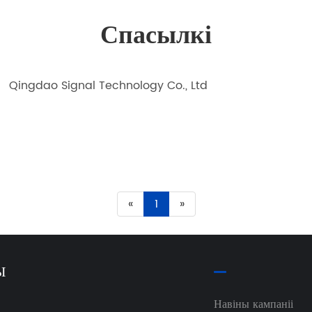
Спасылкі
Qingdao Signal Technology Co., Ltd
«
1
»
Ы
Навіны кампаніі