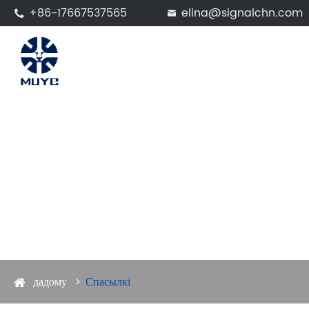
+86-17667537565
elina@signalchn.com


дадому
Спасылкі