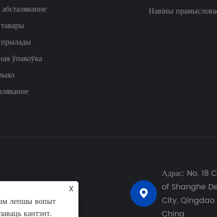
абсталяванне
Навіны прамыслова
 тавары
 прылады
ая ўпакоўка
рыял
аляванне
Адрас: No. 18
ктронная пошта:
of ​​Shanghe 
X

na@signalchn.com
City, Qingdao
вам лепшы вопыт
ізаваць кантэнт.
China